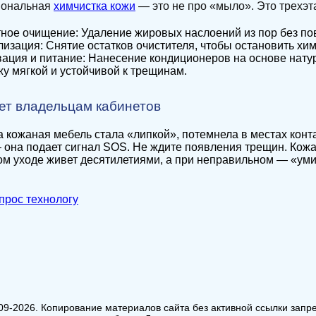
ональная
химчистка кожи
— это не про «мыло». Это трехэт
тное очищение: Удаление жировых наслоений из пор без п
лизация: Снятие остатков очистителя, чтобы остановить хи
вация и питание: Нанесение кондиционеров на основе нату
жу мягкой и устойчивой к трещинам.
ет владельцам кабинетов
 кожаная мебель стала «липкой», потемнела в местах конта
 она подает сигнал SOS. Не ждите появления трещин. Кож
м уходе живет десятилетиями, а при неправильном — «умир
прос технологу
09-2026. Копирование материалов сайта без активной ссылки запр