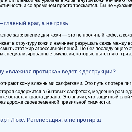
од этой пленкой натуральные жиры внутри кожи начинают ок
астичность и со временем просто трескается. Вы не «ухажи
 главный враг, а не грязь
сное загрязнение для кожи — это не пролитый кофе, а кожны
кает в структуру кожи и начинает разрушать связь между 
смыть этот жир агрессивной пеной. Но без последующего э
м специализированные эмульсии, которые вытесняют грязь
му «влажная протирка» ведет к деструкции?
отирают кожу влажными салфетками. Это путь к потере пиг
оторая содержится в бытовых салфетках, медленно разъеда
япке остается краска дивана. Это значит, что защитный сло
 раз дороже своевременной правильной химчистки.
дарт Люкс: Регенерация, а не протирка