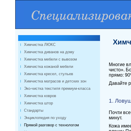
Химч
Химчистка ЛЮКС
Химчистка диванов на дому
Химчистка мебели с вывозом
Многие вл
Химчистка кожаной мебели
чисто». Б
Химчистка кресел, стульев
прямо: 90
Химчистка матрасов и детских зон
Давайте р
Эко-чистка текстиля премиум-класса
Химчистка ковров
1. Лову
Химчистка штор
Стандарты
Почти все
минут.
Энциклопедия по уходу
Прямой разговор с технологом
Кожа имее