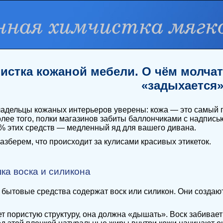
истка кожаной мебели. О чём молчат
«задыхается
адельцы кожаных интерьеров уверены: кожа — это самый 
олее того, полки магазинов забиты баллончиками с надписью 
% этих средств — медленный яд для вашего дивана.
азберем, что происходит за кулисами красивых этикеток.
шка воска и силикона
 бытовые средства содержат воск или силикон. Они создают
т пористую структуру, она должна «дышать». Воск забивае