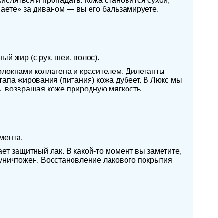
исляться и пропадать. Кожа становится сухой,
ваете» за диваном — вы его бальзамируете.
й жир (с рук, шеи, волос).
волокнами коллагена и красителем. Дилетанты
тапа жирования (питания) кожа дубеет. В Люкс мы
, возвращая коже природную мягкость.
мента.
ет защитный лак. В какой-то момент вы заметите,
й уничтожен. Восстановление лакового покрытия