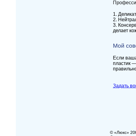
Професси
1. Делика
2. Нейтра
3. Консер
делает ко
Мой сов
Если ваша
пластик —
правильно
Задать во
© «Люкс» 20