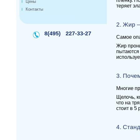
пленку. П
Цены
теряет эл
Контакты
2. Жир —
8(495)
227-33-27
Самое опа
Жир прони
пытаются 
используе
3. Поче
Многие пр
Щелочь, к
что на тр
стоит в 5
4. Стан