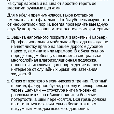
из супермаркета и начинают яростно тереть её
жесткими ручными щетками.
Для мебели премиум-класса такое кустарное
вмешательство фатально. Чтобы уберечь имущество
от необратимой порчи, всегда проверяйте выездную
службу по трем главным технологическим критериям:
Защита напольного покрытия (Паркетный барьер).
Профессиональная мобильная бригада никогда не
начнет чистку прямо на вашем дорогом дубовом
паркете, ламинате или мраморе. В обязательном
порядке под мебель укладывается специальная
многослойная влагоизоляционная подложка,
полностью исключающая повреждение вашего
интерьера от случайных брызг или затекания
жидкостей.
Отказ от жесткого механического трения. Плотный
шенилл, фактурное букле, рогожку и велюр нельзя
тереть щетками — структура нити мгновенно
разлохматится, на обивке появятся белесые
потертости, а швы перекосятся. Вся грязь должна
вытягиваться исключительно бесконтактным
вакуумным методом высокого давления.