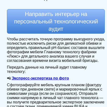
Направить интерьер на
персональный технологический
аудит
Чтобы рассчитать точную программу выездного ухода,
полностью исключить риски для деликатной обивки и
определить правильный pH-баланс составов вышлите
фотографии мебели Главному технологу фабрики
«Люкс» для детального анализа вашего случая и
согласования времени визита мобильной бригады.
Передать данные на личный аудит главному
технологу:
📲
Экспресс-экспертиза по фото
Сфотографируйте мебель крупным планом (фактуру
обивки при дневном свете) и маркировочный ярлык с
символами ухода (если он сохранился). Отправьте
снимки напрямую в личный чат главного технолога —
вы получите предварительное экспертное заключение
о составе ткани, применяемой химии BUFA и