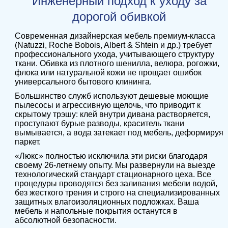
Инженерный подход к уходу за
дорогой обивкой
Современная дизайнерская мебель премиум-класса
(Natuzzi, Roche Bobois, Albert & Shtein и др.) требует
профессионального ухода, учитывающего структуру
ткани. Обивка из плотного шенилла, велюра, рогожки,
флока или натуральной кожи не прощает ошибок
универсального бытового клининга.
Большинство служб используют дешевые моющие
пылесосы и агрессивную щелочь, что приводит к
скрытому трэшу: клей внутри дивана растворяется,
проступают бурые разводы, краситель ткани
вымывается, а вода затекает под мебель, деформируя
паркет.
«Люкс» полностью исключила эти риски благодаря
своему 26-летнему опыту. Мы развернули на выезде
технологический стандарт стационарного цеха. Все
процедуры проводятся без заливания мебели водой,
без жесткого трения и строго на специализированных
защитных влагоизоляционных подложках. Ваша
мебель и напольные покрытия останутся в
абсолютной безопасности.