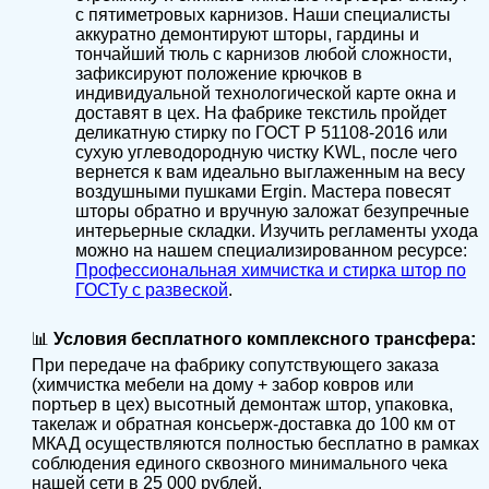
с пятиметровых карнизов. Наши специалисты
аккуратно демонтируют шторы, гардины и
тончайший тюль с карнизов любой сложности,
зафиксируют положение крючков в
индивидуальной технологической карте окна и
доставят в цех. На фабрике текстиль пройдет
деликатную стирку по ГОСТ Р 51108-2016 или
сухую углеводородную чистку KWL, после чего
вернется к вам идеально выглаженным на весу
воздушными пушками Ergin. Мастера повесят
шторы обратно и вручную заложат безупречные
интерьерные складки. Изучить регламенты ухода
можно на нашем специализированном ресурсе:
Профессиональная химчистка и стирка штор по
ГОСТу с развеской
.
📊
Условия бесплатного комплексного трансфера:
При передаче на фабрику сопутствующего заказа
(химчистка мебели на дому + забор ковров или
портьер в цех) высотный демонтаж штор, упаковка,
такелаж и обратная консьерж-доставка до 100 км от
МКАД осуществляются полностью бесплатно в рамках
соблюдения единого сквозного минимального чека
нашей сети в 25 000 рублей.