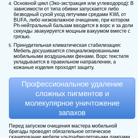
Основной цикл (Эко-экстракция или углеводород): В
зависимости от типа обивки запускается либо
безводный сухой уход летучими средами KWL от
BUFA, либо низковлажное очищение, при котором
Ph-нейтральный бальзам вводится в ворс и за доли
секунды эвакуируется мощным вакуумом вместе с
грязью.
Принудительная климатическая стабилизация:
Мебель досушивается специализированными
мобильными воздушными фенами. Ворс текстиля
укладывается в правильном направлении, а
кожаные изделия проходят защиту.
Профессиональное удаление
сложных пигментов и
молекулярное уничтожение
запахов
Перед запуском очищения мастера мобильной
бригады проводят обязательное оптическое
сканирование мебели ультрафиолетовыми лампами