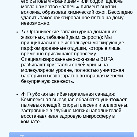
его бытовым «Ванишем» или содой, щелочь
могла намертво «запечь» пигмент внутри
волокна, образовав химический ожог. Бесследно
удалить такое фиксированное пятно на дому
невозможно.
🐾 Органические запахи (урина домашних
животных, табачный дым, сырость): Мы
принципиально не используем маскирующие
парфюмированные отдушки, которые лишь
временно приглушают проблему.
Специализированные эко-энзимы BUFA
разбивают кристаллы солей урины на
молекулярном уровне, полностью уничтожая
бактерии и безвозвратно возвращая мебели
безупречную свежесть.
🐜 Глубокая антибактериальная санация:
Комплексная выездная обработка уничтожает
пылевых клещей, споры плесени и аллергены,
застрявшие в глубине мягких наполнителей,
восстанавливая здоровую микросферу в
комнате.