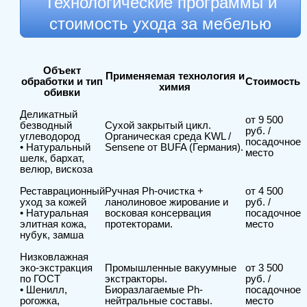
Технологические программы и
стоимость ухода за мебелью
Объект
Применяемая технология и
обработки и тип
Стоимость
химия
обивки
Деликатный
от 9 500
безводный
Сухой закрытый цикл.
руб. /
углеводород
Органическая среда KWL /
посадочное
• Натуральный
Sensene от BUFA (Германия).
место
шелк, бархат,
велюр, вискоза
Реставрационный
Ручная Ph-очистка +
от 4 500
уход за кожей
ланолиновое жирование и
руб. /
• Натуральная
восковая консервация
посадочное
элитная кожа,
протекторами.
место
нубук, замша
Низковлажная
эко-экстракция
Промышленные вакуумные
от 3 500
по ГОСТ
экстракторы.
руб. /
• Шенилл,
Биоразлагаемые Ph-
посадочное
рогожка,
нейтральные составы.
место