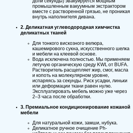
доли секунды) эвакуируется мощным
промышленным вакуумным экстрактором
вместе с растворенной грязью, не проникая
внутрь наполнителя дивана.
2. Деликатная углеводородная химчистка
деликатных тканей
Для тонкого вискозного велюра,
кашемирового сукна, искусственного шелка
и мебели на клеевой основе.
Вода исключена полностью. Мы применяем
летучую органическую среду KWL от BUFA.
Растворитель расщепляет жир, смог, масла
и копоть на молекулярном уровне,
испаряясь за секунды. Риск усадки, линьки
или деформации ткани равен нулю.
Эксплуатировать мебель можно уже через
2–3 часа после обработки.
3. Премиальное кондиционирование кожаной
мебели
Для натуральной кожи, замши, нубука.
Деликатное ручное очищение Ph-