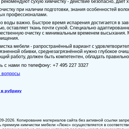
, рекомендуют сухую химчистку - действие безопасно, дает 
чистку при наличии подготовки, знания особенностей воло
ых профессионалами.
о воды важно. Быстрое время испарения достигается в зав
ю, оставляет ткань почти сухой. Специально адаптирован
ественную очистку с минимальным временем высыхания. Ми
чищения.
истка мебели - рапространённый вариант с удовлетворите
язненной обивки, среднезагрязнённой нужно глубокое очищ
ий работу, должен быть компетентен, обладать правильно
ь с нами по телефону: +7 495 227 3327
а вопросы
 в рубрику
09-2026. Копирование материалов сайта без активной ссылки запр
ь премиум-химчистки мебели «Люкс» осуществляется в соответств