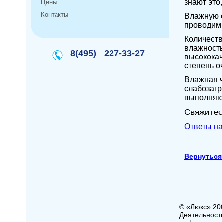
знают это
Цены
Контакты
Влажную о
проводим
Количеств
влажность
8(495)
227-33-27
высококач
степень о
Влажная ч
слабозагр
выполняющ
Свяжитес
Ответы н
Вернуться
© «Люкс» 20
Деятельност