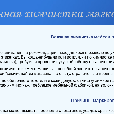
Влажная химчистка мебели п
 внимания на рекомендации, находящиеся в разделе по ухо
этикетках. Вы когда-нибудь читали иструкции по химчистке 
имчистка), требуется провести сухую обработку органически
о химчисток имеют машины, способной чистить органически
й "химчистки" из магазина, по опыту, ограничены и вредны
во обивочного текстиля и кожи допускают чистку химией н
ухая химчистка», требуемое мебельной фабрикой, на воло
Причины маркиро
стка может вызвать проблемы с текстилем: усадка, срыв к