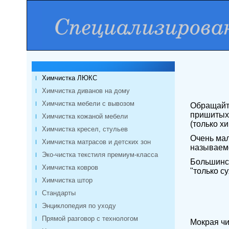
Химчистка ЛЮКС
Химчистка диванов на дому
Химчистка мебели с вывозом
Обращайте
пришитых 
Химчистка кожаной мебели
(только х
Химчистка кресел, стульев
Очень мал
Химчистка матрасов и детских зон
называемо
Эко-чистка текстиля премиум-класса
Большинст
Химчистка ковров
"только с
Химчистка штор
Стандарты
Энциклопедия по уходу
Прямой разговор с технологом
Мокрая чи