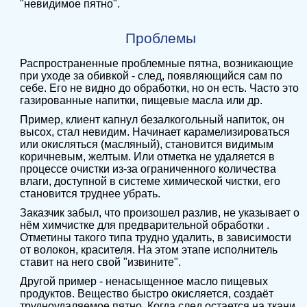
"невидимое пятно".
Проблемы
Распространенные проблемные пятна, возникающие
при уходе за обивкой - след, появляющийся сам по
себе. Его не видно до обработки, но он есть. Часто это
газированные напитки, пищевые масла или др.
Пример, клиент капнул безалкогольный напиток, он
высох, стал невидим. Начинает карамелизироваться
или окисляться (масляный), становится видимым
коричневым, желтым. Или отметка не удаляется в
процессе очистки из-за ограниченного количества
влаги, доступной в системе химической чистки, его
становится труднее убрать.
Заказчик забыл, что произошел разлив, не указывает о
нём химчистке для предварительной обработки .
Отметины такого типа трудно удалить, в зависимости
от волокон, красителя. На этом этапе исполнитель
ставит на него свой "извините".
Другой пример - ненасыщенное масло пищевых
продуктов. Вещество быстро окисляется, создаёт
трудноудаляемое пятно. Когда след остается на ткани